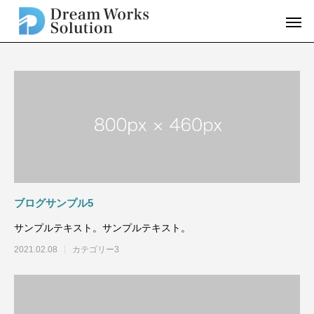
ブログサンプル5
サンプルテキスト。サンプルテキスト。
2021.02.08
カテゴリー3